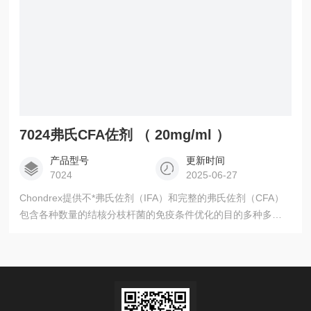
7024弗氏CFA佐剂 （ 20mg/ml ）
产品型号
更新时间
7024
2025-06-27
Chondrex提供不*弗氏佐剂（IFA）和完整的弗氏佐剂（CFA）
包含各种数量的结核分枝杆菌的免疫条件优化的目的多种多样
如中情局或抗体制备。 弗氏CFA佐剂 （ 20mg/ml ）用于诱导
动物模型，增强抗原的免疫应答。