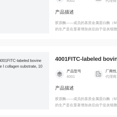
4002
代理商
产品描述
胶原酶——成员的基质金属蛋白酶（M
的生产是在显著增加炎症由于促炎细胞因子的
了胶原酶测定包使用牛血清白蛋白标记类型我
为底物。胶原酶的细菌化验工具包（目录# 
和牛血清白蛋白标记可溶性牛I型胶原
度比基质凝胶分析和放射性标记
4001FITC-labeled bovin
产品型号
厂商性
4001
代理商
产品描述
胶原酶——成员的基质金属蛋白酶（M
的生产是在显著增加炎症由于促炎细胞因子的
了胶原酶测定包使用牛血清白蛋白标记类型我