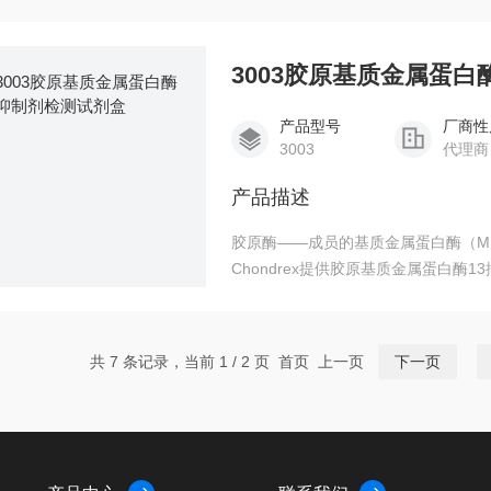
为底物。胶原酶的细菌化验工具包（目录# 
和牛血清白蛋白标记可溶性牛I型胶原
度比基质凝胶分析和放射性标记
3003胶原基质金属蛋白
产品型号
厂商性
3003
代理商
产品描述
胶原酶——成员的基质金属蛋白酶（M
Chondrex提供胶原基质金属蛋白酶
共 7 条记录，当前 1 / 2 页 首页 上一页
下一页