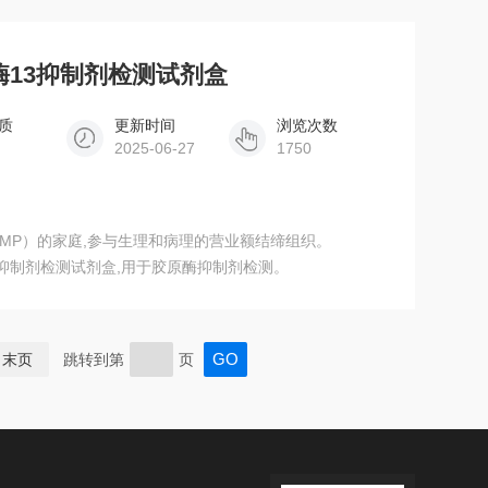
3014）利用histolyticum梭状芽胞杆菌作为参考胶原酶
蛋白作为衬底。这个试验系统具有更快的反应和更高的灵敏
酶13抑制剂检测试剂盒
质
更新时间
浏览次数
2025-06-27
1750
MP）的家庭,参与生理和病理的营业额结缔组织。
13抑制剂检测试剂盒,用于胶原酶抑制剂检测。
末页
跳转到第
页