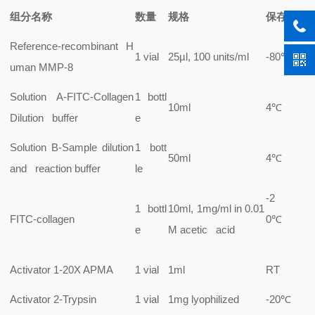
组分名称
数量
规格
保存
Reference-recombinant H
1 vial
25µl, 100 units/ml
-80℃
uman MMP-8
Solution A-FITC-Collagen
1 bottl
10ml
4℃
Dilution buffer
e
Solution B-Sample dilution
1 bott
50ml
4℃
and reaction buffer
le
-2
1 bottl
10ml, 1mg/ml in 0.01
FITC-collagen
0℃
e
M acetic acid
Activator 1-20X APMA
1 vial
1ml
RT
Activator 2-Trypsin
1 vial
1mg lyophilized
-20℃