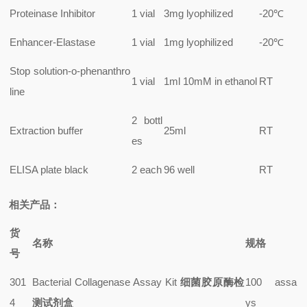
Proteinase Inhibitor
1 vial
3mg lyophilized
-20℃
Enhancer-Elastase
1 vial
1mg lyophilized
-20℃
Stop solution-o-phenanthro
1 vial
1ml 10mM in ethanol
RT
line
2 bottl
Extraction buffer
25ml
RT
es
ELISA plate black
2 each
96 well
RT
相关产品：
货
名称
规格
号
301
Bacterial Collagenase Assay Kit
细菌胶原酶检
100 assa
4
测试剂盒
ys