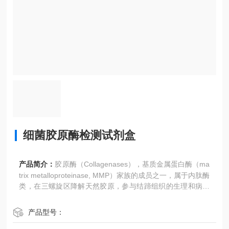
细菌胶原酶检测试剂盒
产品简介：
胶原酶（Collagenases），基质金属蛋白酶（ma
trix metalloproteinase, MMP）家族的成员之一，属于内肽酶
类，在三螺旋区降解天然胶原，参与结蹄组织的生理和病理
周转过程。Chondrex 提供细菌胶原酶检测试剂盒 ，用于细
菌样本中胶原酶含量检测。
产品型号：