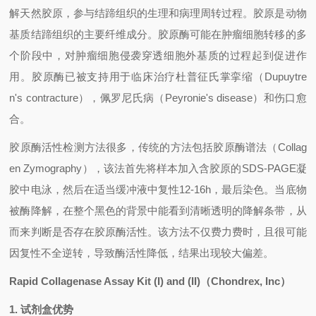
解天然胶原，参与结蹄组织的生理和病理周转过程。胶原是动物
基质结蹄组织的主要纤维成分。胶原酶可能在肿瘤细胞转移的多
个阶段中，对肿瘤细胞侵袭穿透细胞外基质的过程起到促进作
用。胶原酶已被支持用于临床治疗杜普征氏掌挛缩（
Dupuytre
n's contracture
），佩罗尼氏病（
Peyronie's disease
）和伤口愈
合。
胶原酶活性检测方法很多，传统的方法包括胶原酶谱法（
Collag
en Zymography
），该法首先将样本加入含胶原的
SDS-PAGE
凝
胶中电泳，然后在适当缓冲液中复性
12-16h
，最后染色。当底物
被酶降解，在整个黑色的背景中能看到清晰透明的降解条带，从
而来判断是否存在胶原酶活性。该方法不仅费力费时，且很可能
因复性不全逆转，导致酶活性降低，结果出现较大偏差。
Rapid Collagenase Assay Kit (I) and (II)
（
Chondrex, Inc
）
1.
试剂盒优势