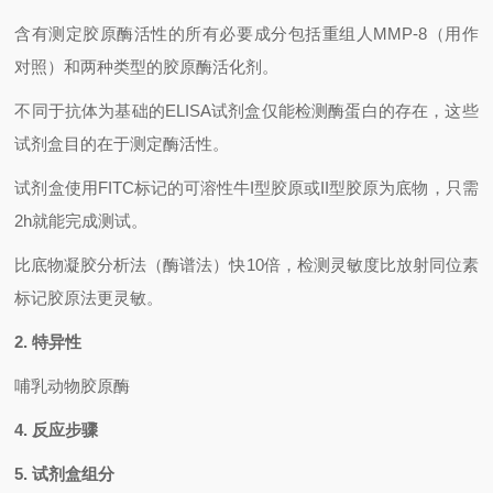
含有测定胶原酶活性的所有必要成分包括重组人
MMP-8
（用作
对照）和两种类型的胶原酶活化剂。
不同于抗体为基础的
ELISA
试剂盒仅能检测酶蛋白的存在，这些
试剂盒目的在于测定酶活性。
试剂盒使用
FITC
标记的可溶性牛
I
型胶原或
II
型胶原为底物，只需
2h
就能完成测试。
比底物凝胶分析法（酶谱法）快
10
倍，检测灵敏度比放射同位素
标记胶原法更灵敏。
2.
特异性
哺乳动物胶原酶
4.
反应步骤
5.
试剂盒组分